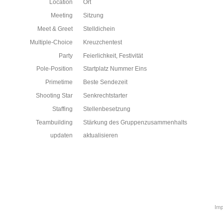
Location
Ort
Meeting
Sitzung
Meet & Greet
Stelldichein
Multiple-Choice
Kreuzchentest
Party
Feierlichkeit, Festivität
Pole-Position
Startplatz Nummer Eins
Primetime
Beste Sendezeit
Shooting Star
Senkrechtstarter
Staffing
Stellenbesetzung
Teambuilding
Stärkung des Gruppenzusammenhalts
updaten
aktualisieren
Im