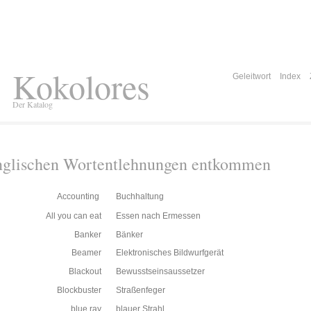
Kokolores
Geleitwort
Index
Der Katalog
glischen Wortentlehnungen entkommen
Accounting
Buchhaltung
All you can eat
Essen nach Ermessen
Banker
Bänker
Beamer
Elektronisches Bildwurfgerät
Blackout
Bewusstseinsaussetzer
Blockbuster
Straßenfeger
blue ray
blauer Strahl