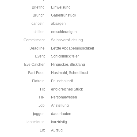
Briefing
Einweisung
Brunch
Gabelfrühstück
canceln
absagen
chillen
entschleunigen
Commitment
Selbstverpflichtung
Deadline
Letzte Abgabemöglichkeit
Event
Schickimickifeier
Eye Catcher
Hingucker, Blickfang
Fast Food
Hastmahl, Schnellkost
Flatrate
Pauschaltarif
Hit
erfolgreiches Stück
HR
Personalwesen
Job
Anstellung
joggen
dauerlaufen
last minute
kurzfristig
Lift
Aufzug