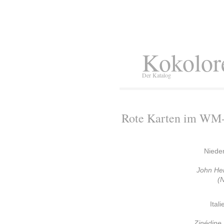
Kokolor
Der Katalog
Rote Karten im WM-
Niede
John Hei
(
Ital
Zinédine